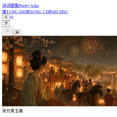
诗词图集
Poetry Atlas
唐
TANG SHI
宋
SONG CI
诗
SHI JING
宋代
青玉案