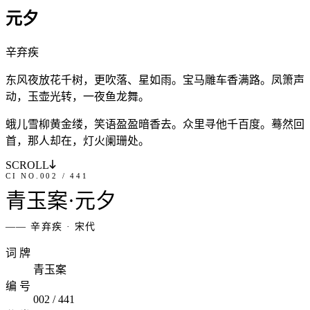
元夕
辛
弃
疾
东
风
夜
放
花
千
树
，
更
吹
落
、
星
如
雨
。
宝
马
雕
车
香
满
路
。
凤
箫
声
动
，
玉
壶
光
转
，
一
夜
鱼
龙
舞
。
蛾
儿
雪
柳
黄
金
缕
，
笑
语
盈
盈
暗
香
去
。
众
里
寻
他
千
百
度
。
蓦
然
回
首
，
那
人
却
在
，
灯
火
阑
珊
处
。
SCROLL
CI NO.
002
/
441
青
玉
案
·
元
夕
——
辛
弃
疾
·
宋代
词 牌
青玉案
编 号
002
/
441