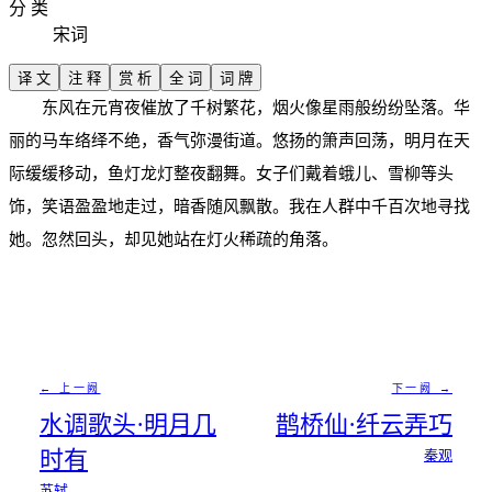
分 类
宋词
译 文
注 释
赏 析
全 词
词 牌
东风在元宵夜催放了千树繁花，烟火像星雨般纷纷坠落。华
丽的马车络绎不绝，香气弥漫街道。悠扬的箫声回荡，明月在天
际缓缓移动，鱼灯龙灯整夜翻舞。女子们戴着蛾儿、雪柳等头
饰，笑语盈盈地走过，暗香随风飘散。我在人群中千百次地寻找
她。忽然回头，却见她站在灯火稀疏的角落。
← 上一阙
下一阙 →
水调歌头·明月几
鹊桥仙·纤云弄巧
时有
秦观
苏轼