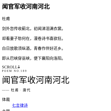
闻
官
军
收
河
南
河
北
杜
甫
剑
外
忽
传
收
蓟
北
，
初
闻
涕
泪
满
衣
裳
。
却
看
妻
子
愁
何
在
，
漫
卷
诗
书
喜
欲
狂
。
白
日
放
歌
须
纵
酒
，
青
春
作
伴
好
还
乡
。
即
从
巴
峡
穿
巫
峡
，
便
下
襄
阳
向
洛
阳
。
SCROLL
POEM NO.
189
闻
官
军
收
河
南
河
北
——
杜
甫
·
唐代
体裁
七言律诗