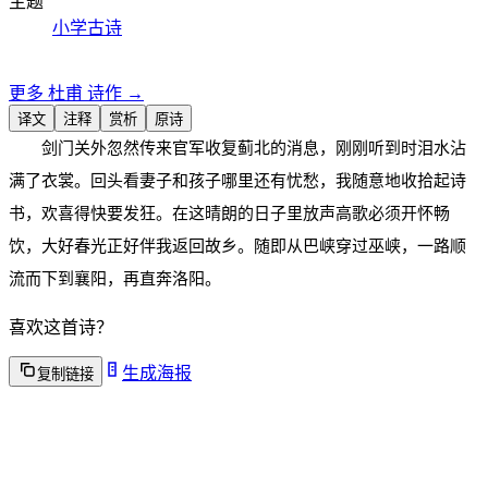
主题
小学古诗
更多
杜甫
诗作 →
译文
注释
赏析
原诗
剑门关外忽然传来官军收复蓟北的消息，刚刚听到时泪水沾
满了衣裳。回头看妻子和孩子哪里还有忧愁，我随意地收拾起诗
书，欢喜得快要发狂。在这晴朗的日子里放声高歌必须开怀畅
饮，大好春光正好伴我返回故乡。随即从巴峡穿过巫峡，一路顺
流而下到襄阳，再直奔洛阳。
喜欢这首诗？
生成海报
复制链接