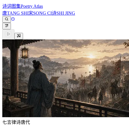
诗词图集
Poetry Atlas
唐
TANG SHI
宋
SONG CI
诗
SHI JING
七言律诗
唐代